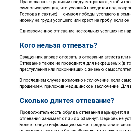
Православные традиции предусматривают, чтобы гроб
символизирующим, что усопший находится под покрово
Господа и святых) — символ победы усопшего в зем
иконку на груди усопшего или крест на гробу, если он
Одновременное отпевание нескольких усопших не на
Кого нельзя отпевать?
Священник вправе отказать в отпевании атеиста или 
Отпевание также не проводится для некрещеных (в то
преступления или покончивших с жизнью самостоятел
В последнем случае возможно исключение, если само
прошением, приложив медицинское заключение. Для 
Сколько длится отпевание?
Продолжительность обряда отпевания варьируется в 
отпевания занимает от 35 до 50 минут. Церковь не у
Более точную информацию может предоставить священ
церемония длится не более 45 минут, что важно учит