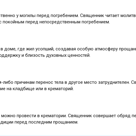
твенно у могилы перед погребением. Священник читает молитв
с покойным перед непосредственным погребением.
 в доме, где жил усопший, создавая особую атмосферу прощан
оддержку и близость духовных ценностей.
м-либо причинам перенос тела в другое место затруднителен. С
ие на кладбище или в крематорий.
е можно провести в крематории. Священник совершает обряд п
адиции перед последним прощанием.