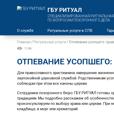
ГБУ РИТУАЛ
СПЕЦИАЛИЗИРОВАННАЯ РИТУАЛЬНАЯ
ПО ВОПРОСАМ ПОХОРОННОГО ДЕЛА
О службе
Ритуальные услуги в СПб
Тар
Главная
/
Ритуальные услуги
/
Отпевание усопшего: пра
1198
ОТПЕВАНИЕ УСОПШЕГО:
Для православного христианина завершение жизненн
заупокойной церковной службой. Родственникам усоп
соблюдая при этом все каноны церкви.
Сотрудники похоронного бюро ГБУ РИТУАЛ готовы о
традициям. Мы подробно расскажем об особенностях 
проконсультируем по выбору храма или церкви. При 
кладбище, в морг или крематорий.