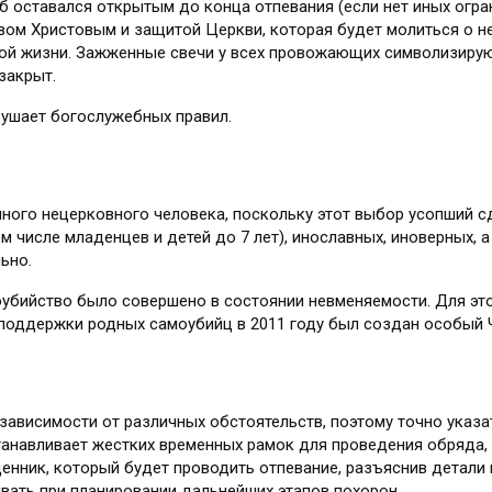
 оставался открытым до конца отпевания (если нет иных огра
м Христовым и защитой Церкви, которая будет молиться о нем
ной жизни. Зажженные свечи у всех провожающих символизирую
 закрыт.
рушает богослужебных правил.
иного нецерковного человека, поскольку этот выбор усопший сд
м числе младенцев и детей до 7 лет), инославных, иноверных, 
ьно.
убийство было совершено в состоянии невменяемости. Для это
поддержки родных самоубийц в 2011 году был создан особый Ч
зависимости от различных обстоятельств, поэтому точно указа
станавливает жестких временных рамок для проведения обряда,
ник, который будет проводить отпевание, разъяснив детали и
ывать при планировании дальнейших этапов похорон.