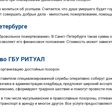
 молиться об усопшем. Считается, что душе умершего будет гор
удут совершать добрые дела - милостыня, пожертвование, помощ
етербурге
бровольное пожертвование». В Санкт-Петербурге такая сумма о
зволяет его финансовое положение. Стоимость может зависеть
тво ГБУ РИТУАЛ
 организацию достойных похорон.
ставители специализированной службы оперативно соберут док
аказчика в администрации кладбища, предложат широкий ассорт
ремонию, сформируют траурное шествие и помогут провести пом
, в том числе мусульманские и православные похороны, отпеван
 транспорт в аренду и многое другое. Все услуги предоставляю