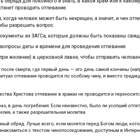
 обряда для покойного и знать, в какой храм или к како
станет проводить отпевание.
, когда человек может быть некрещен, а значит, и чин отп
тобы разрешить вопрос.
 документы из ЗАГСа, которые должны быть показаны свя
 вопросы даты и времени для проведения отпевания.
ри желании) в церковной лавке, чтобы отправить человек
 после смерти, где первый день — это день самой кончины (нап
 ритуал отпевания проводится по особому чину, и вместо трад
ества Христова отпевание в храмах не проводится и переносит
з, в день погребения. Если неизвестно, было ли усопший отпет
гелия, а также разрешительная молитва.
нный обряд. Лучше всего, если молятся перед Богом люди, кот
знакомиться с текстом чинопоследования, доступным в Интерне