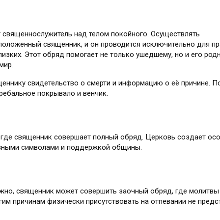
т священнослужитель над телом покойного. Осуществлять
оположенный священник, и он проводится исключительно для п
изких. Этот обряд помогает не только ушедшему, но и его род
мир.
еннику свидетельство о смерти и информацию о её причине. По
ребальное покрывало и венчик.
 где священник совершает полный обряд. Церковь создает осо
вными символами и поддержкой общины.
жно, священник может совершить заочный обряд, где молитвы 
гим причинам физически присутствовать на отпевании не пред