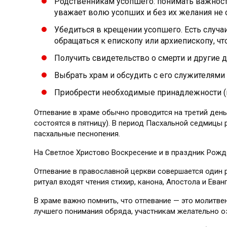
Родственникам усопшего: понимать важность
уважает волю усопших и без их желания не 
Убедиться в крещении усопшего. Есть случаи
обращаться к епископу или архиепископу, ч
Получить свидетельство о смерти и другие
Выбрать храм и обсудить с его служителями
Приобрести необходимые принадлежности (п
Отпевание в храме обычно проводится на третий день
состоятся в пятницу). В период Пасхальной седмицы
пасхальные песнопения.
На Светлое Христово Воскресение и в праздник Рожд
Отпевание в православной церкви совершается один ра
ритуал входят чтения стихир, канона, Апостола и Еван
В храме важно помнить, что отпевание — это молитве
лучшего понимания обряда, участникам желательно о