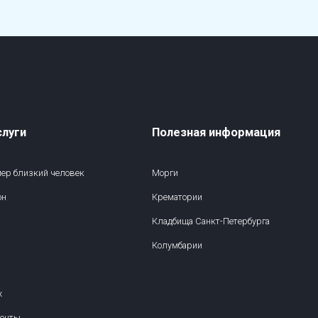
слуги
Полезная информация
умер близкий человек
Морги
он
Крематории
Кладбища Санкт-Петербурга
Колумбарии
х
менты